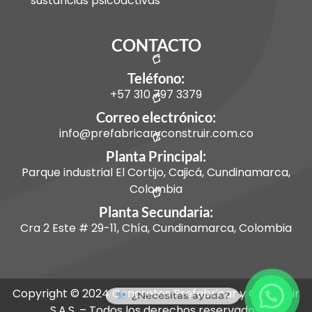
sustancias psicoactivas
CONTACTO
Teléfono:
+57 310 797 3379
Correo electrónico:
info@prefabricaryconstruir.com.co
Planta Principal:
Parque industrial El Cortijo, Cajicá, Cundinamarca,
Colombia
Planta Secundaria:
Cra 2 Este # 29-11, Chía, Cundinamarca, Colombia
Copyright © 2024 Concretos Prefabricar y Construir
¿Necesitas ayuda?
S.A.S. – Todos los derechos reservados.