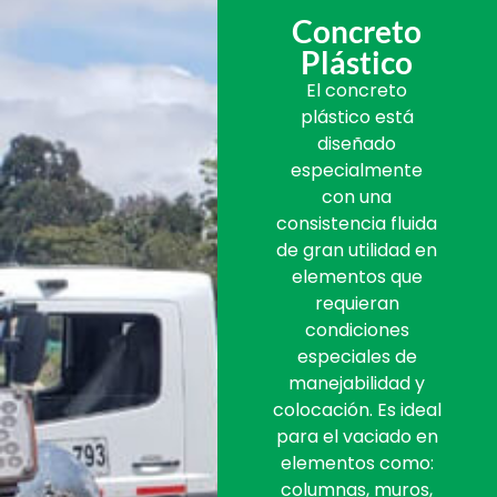
Concreto
Plástico
El concreto
plástico está
diseñado
especialmente
con una
consistencia fluida
de gran utilidad en
elementos que
requieran
condiciones
especiales de
manejabilidad y
colocación. Es ideal
para el vaciado en
elementos como:
columnas, muros,